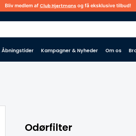
Bliv medlem af
og få eksklusive tilbud!
Club Hjertmans
& Åbningstider
Kampagner & Nyheder
Om os
Br
Gå ikke glip af
Odørfilter