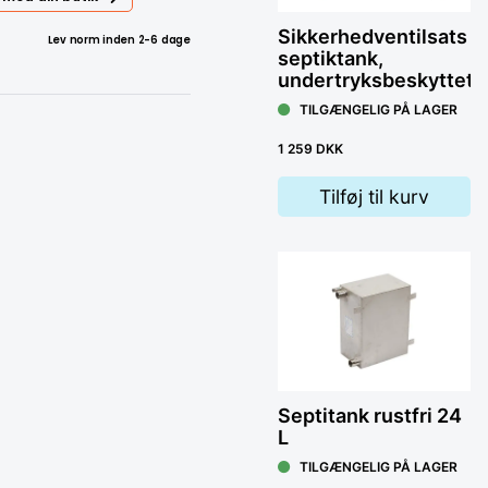
Sikkerhedventilsats
Lev norm inden 2-6 dage
septiktank,
undertryksbeskyttet
TILGÆNGELIG PÅ LAGER
1 259 DKK
Tilføj til kurv
Septitank rustfri 24
L
TILGÆNGELIG PÅ LAGER