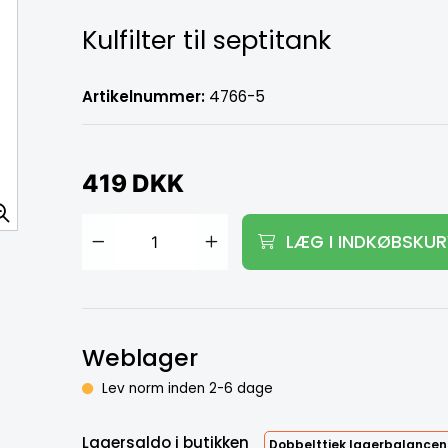
Kulfilter til septitank
Artikelnummer:
4766-5
419 DKK
LÆG I INDKØBSKU
Tilføj til kurv
Weblager
Lev norm inden 2-6 dage
Lagersaldo i butikken
Dobbelttjek lagerbalancen