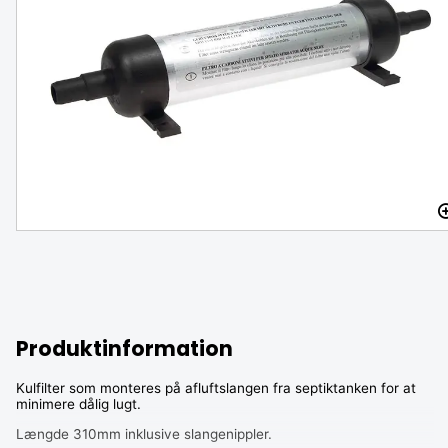
Digital Volt- og Amperemåler
TILGÆNGELIG PÅ LAGER
189 DKK
249 DKK
-24 %
Produktinformation
Kulfilter som monteres på afluftslangen fra septiktanken for at
minimere dålig lugt.
Længde 310mm inklusive slangenippler.