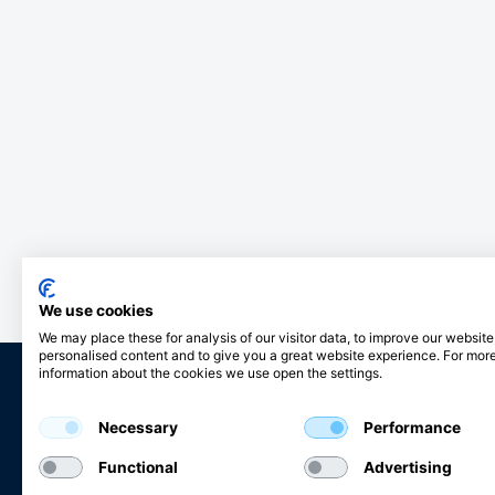
We use cookies
We may place these for analysis of our visitor data, to improve our websit
personalised content and to give you a great website experience. For mor
information about the cookies we use open the settings.
Necessary
Performance
Club Hjertmans
Functional
Advertising
Log ind