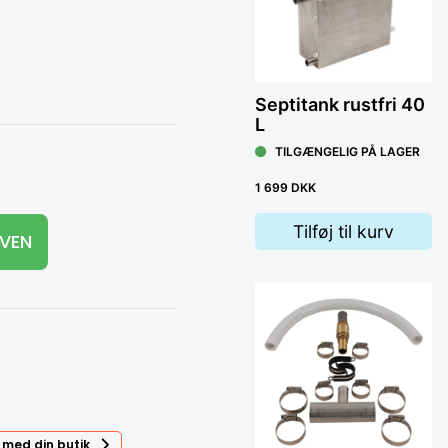
Septitank rustfri 40
L
TILGÆNGELIG PÅ LAGER
Vol
1 699 DKK
T
Tilføj til kurv
RVEN
38
 med din butik