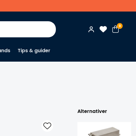
0
ands
Tips & guider
×
Alternativer