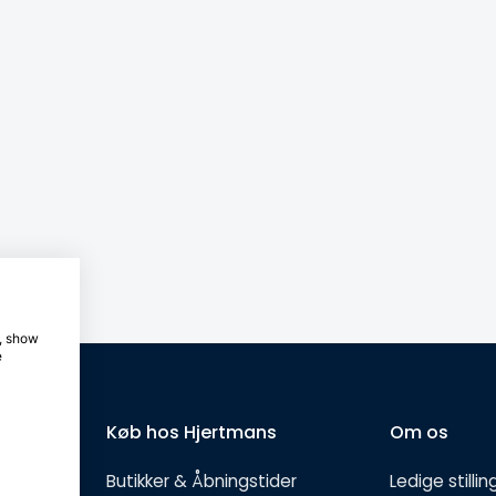
e, show
e
Køb hos Hjertmans
Om os
Butikker & Åbningstider
Ledige stillin