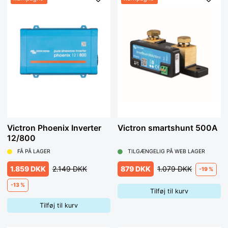
Victron Phoenix Inverter
Victron smartshunt 500A
12/800
FÅ PÅ LAGER
TILGÆNGELIG PÅ WEB LAGER
1.859 DKK
2.149 DKK
879 DKK
1.079 DKK
-19 %
-13 %
Tilføj til kurv
Tilføj til kurv