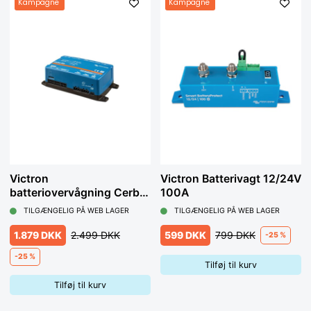
Kampagne
Kampagne
Victron
Victron Batterivagt 12/24V
batteriovervågning Cerbo
100A
GX
TILGÆNGELIG PÅ WEB LAGER
TILGÆNGELIG PÅ WEB LAGER
1.879 DKK
2.499 DKK
599 DKK
799 DKK
-25 %
-25 %
Tilføj til kurv
Tilføj til kurv