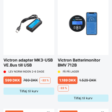
Victron adapter MK3-USB
Victron Batterimonitor
VE.Bus till USB
BMV 712B
LEV NORM INDEN 2-6 DAGE
FÅ PÅ LAGER
599 DKK
769 DKK
1.189 DKK
1.529 DKK
-22 %
-22 %
Tilføj til kurv
Tilføj til kurv