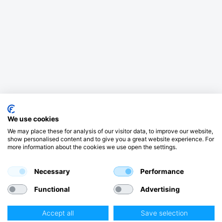
Kategorier
We use cookies
Victron Energy
We may place these for analysis of our visitor data, to improve our website,
show personalised content and to give you a great website experience. For
more information about the cookies we use open the settings.
Læs mere
Necessary
Performance
Functional
Advertising
Accept all
Save selection