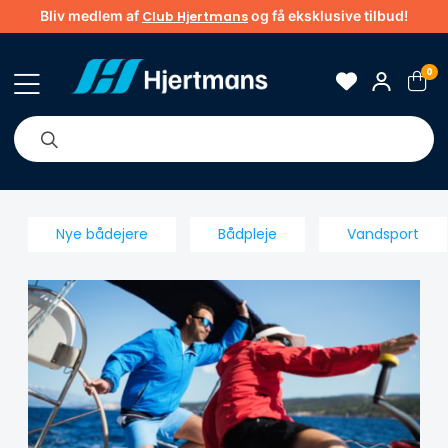
Bliv medlem af
og få eksklusive tilbud!
Club Hjertmans
0
Om os
Brands
Tips & guider
Nye bådejere
Bådpleje
Vandsport