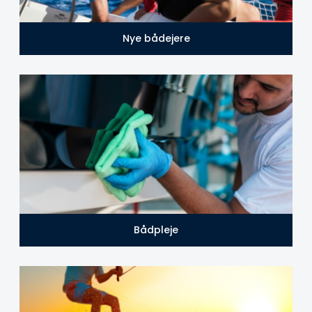
Nye bådejere
Bådpleje