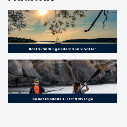
Bästa vandringslederna nära vatten
De bästa paddelturerna i Sverige