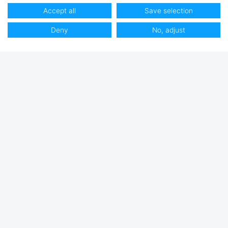
Accept all
Save selection
Club Hjertmans
Deny
No, adjust
Log ind
Bliv kunde
Sejlerdrømme
Køb hos Hjertmans
Butikker & Åbningstider
Om os
Ledige stillinger
Brands
Kundeservice