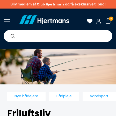
Bliv medlem af
og få eksklusive tilbud!
Club Hjertmans
0
Om os
Brands
Tips & guider
Nye bådejere
Bådpleje
Vandsport
Friluftsliv