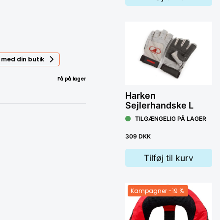
 med din butik
Få på lager
Harken
Sejlerhandske L
TILGÆNGELIG PÅ LAGER
309 DKK
Tilføj til kurv
Kampagner
-19 %