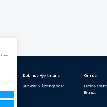
e, show
e
Køb hos Hjertmans
Om os
Butikker & Åbningstider
Ledige stillin
Brands