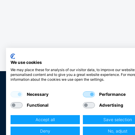
We use cookies
We may place these for analysis of our visitor data, to improve our websit
personalised content and to give you a great website experience. For mor
information about the cookies we use open the settings.
Necessary
Performance
Club Hjertmans
Functional
Advertising
Log ind
Bliv kunde
Accept all
Save selection
Sejlerdrømme
Deny
No, adjust