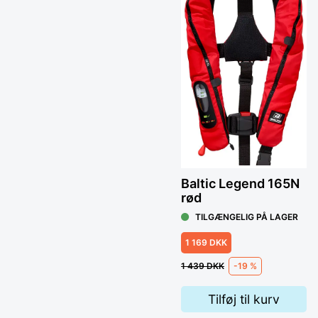
Baltic Legend 165N
rød
TILGÆNGELIG PÅ LAGER
1 169 DKK
1 439 DKK
-19 %
Tilføj til kurv