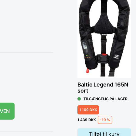
Bal
T
1 1
Baltic Legend 165N
sort
TILGÆNGELIG PÅ LAGER
1 169 DKK
RVEN
1 439 DKK
-19 %
Tilføj til kurv