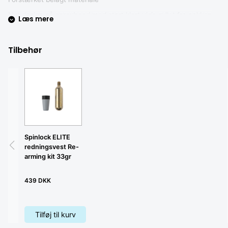
Nyt design på sprayhood med stort klart visir, rullet fra nakken
Læs mere
40 mm skridtgjord med lomme til opbevaring, let at finde
Lume on-belysning monteret
Tilbehør
MOB AIS Kompatibel
5 års garanti ve produktregistrering
Optimalt Harness Release System (HRS)
Spinlock ELITE
redningsvest Re-
arming kit 33gr
439 DKK
Tilføj til kurv