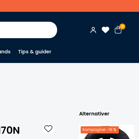
0
ands
Tips & guider
×
Ka
Alternativer
170N
Kampagner
-19 %