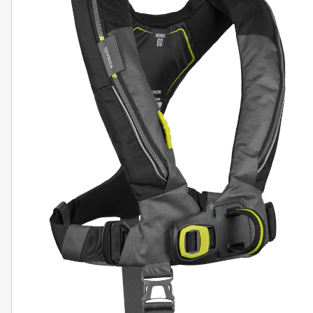
Spinlock Deckvest 6D 170N Hvid
TILGÆNGELIG PÅ LAGER
2 769 DKK