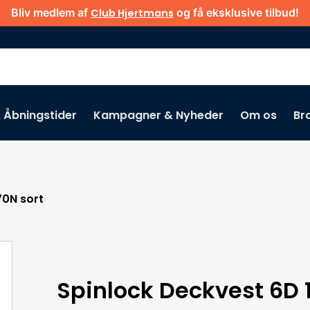
Bliv medlem af
og få eksklusive tilbud!
Club Hjertmans
& Åbningstider
Kampagner & Nyheder
Om os
Br
Gå ikke glip af
70N sort
Spinlock Deckvest 6D 