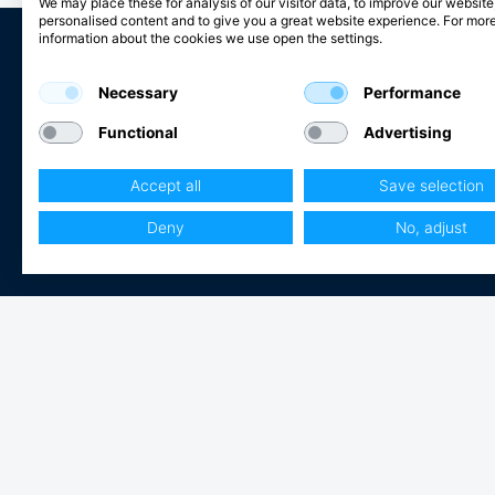
We may place these for analysis of our visitor data, to improve our websit
personalised content and to give you a great website experience. For mor
information about the cookies we use open the settings.
Necessary
Performance
Club Hjertmans
Functional
Advertising
Log ind
Bliv kunde
Accept all
Save selection
Sejlerdrømme
Deny
No, adjust
© 2013 - 2026 Hjertmans
Fortrolighedspolitik