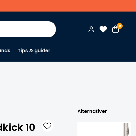
0
ands
Tips & guider
×
Alternativer
dkick 10