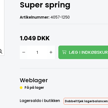
Super spring
Artikelnummer:
4057-1250
1.049 DKK
LÆG I INDKØBSKU
Tilføj til kurv
Weblager
Få på lager
Lagersaldo i butikken
Dobbelttjek lagerbalancen