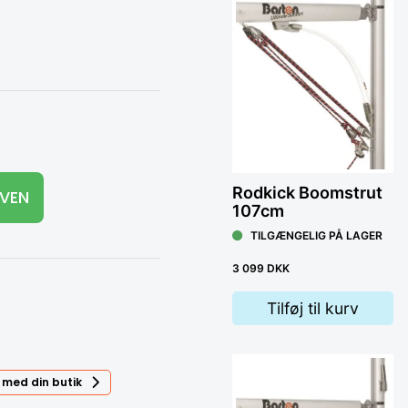
Ven
Rodkick Boomstrut
RVEN
T
107cm
TILGÆNGELIG PÅ LAGER
13
3 099 DKK
Tilføj til kurv
 med din butik