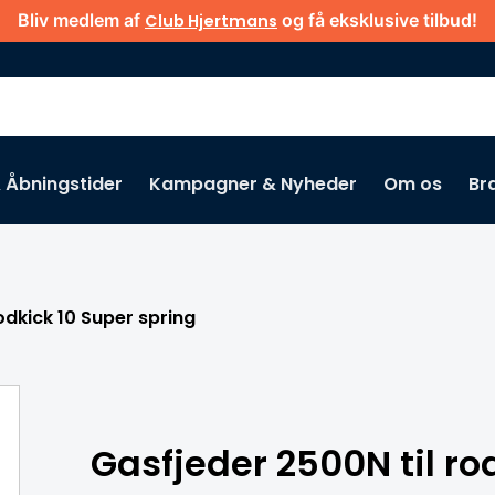
Bliv medlem af
og få eksklusive tilbud!
Club Hjertmans
& Åbningstider
Kampagner & Nyheder
Om os
Br
Gå ikke glip af
odkick 10 Super spring
Gasfjeder 2500N til ro