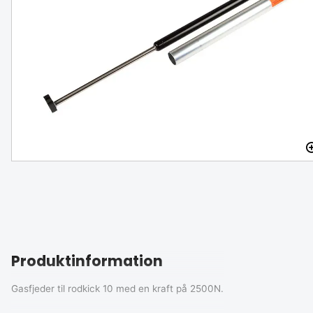
Lanterna röd/grön, vit kåpa
TILGÆNGELIG PÅ LAGER
159 DKK
Produktinformation
Gasfjeder til rodkick 10 med en kraft på 2500N.