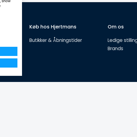
e, show
e
Køb hos Hjertmans
Om os
Butikker & Åbningstider
Ledige stillin
Brands