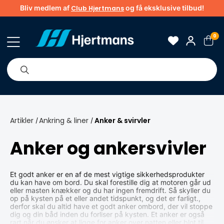
Bliv medlem af
og få eksklusive tilbud!
Club Hjertmans
0
Om os
Brands
Tips & guider
Artikler
Ankring & liner
Anker & svirvler
/
/
Anker og ankersvivler
Et godt anker er en af de mest vigtige sikkerhedsprodukter
du kan have om bord. Du skal forestille dig at motoren går ud
eller masten knækker og du har ingen fremdrift. Så skyller du
op på kysten på et eller andet tidspunkt, og det er farligt.,
derfor skal du altid have et godt anker ombord, der vil stoppe
dig og din båd inden du forliser på kysten. Et anker er også
rart når du ønsker at ligge for anker over natten eller blot til