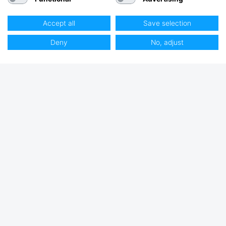
Accept all
Save selection
Deny
No, adjust
Almindelige spørgsmål FAQ
Hvordan bruger man ankeret?
Hvordan ved man hvilket anker der passer?