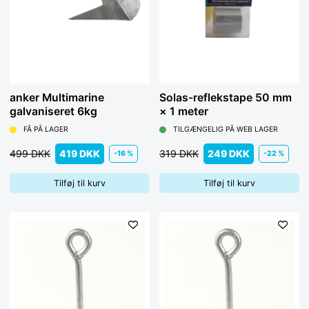
anker Multimarine
Solas-reflekstape 50 mm
galvaniseret 6kg
× 1 meter
FÅ PÅ LAGER
TILGÆNGELIG PÅ WEB LAGER
499 DKK
419 DKK
319 DKK
249 DKK
-16 %
-22 %
Tilføj til kurv
Tilføj til kurv