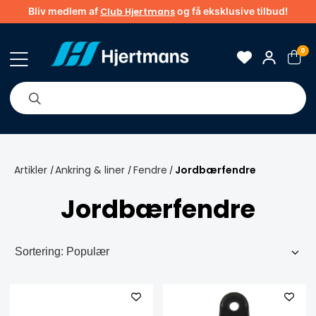
Bliv medlem af
og få eksklusive tilbud!
Club Hjertmans
0
Om os
Brands
Tips & guider
Artikler
Ankring & liner
Fendre
Jordbærfendre
/
/
/
Jordbærfendre