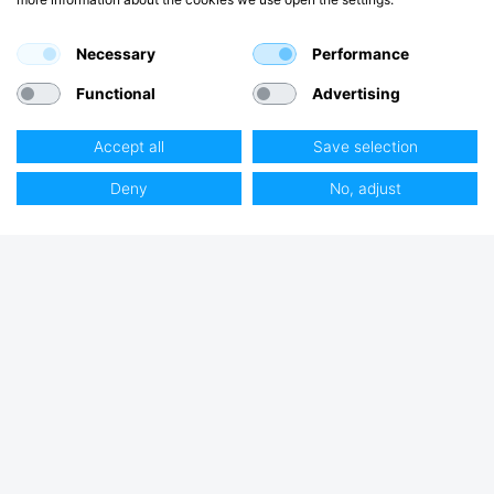
Necessary
Performance
Functional
Advertising
Accept all
Save selection
Deny
No, adjust
Club Hjertmans
Log ind