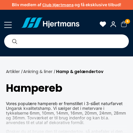
Bliv medlem af
og få eksklusive tilbud!
Club Hjertmans
0
Om os
Brands
Tips & guider
Artikler
Ankring & liner
Hamp & gelændertov
/
/
Hampereb
Vores populære hampereb er fremstillet i 3-slået naturfarvet
Ungarsk kvalitetshamp. Vi sælger det i metervare i
tykkelserne 6mm, 10mm, 14mm, 16mm, 20mm, 24mm, 28mm
og 36mm. Tovværket er til brug indenfor og kan bl.a.
anvendes til et utal af dekorative formål.
Ønsker du at bruge den til gelændertov, så anbefaler vi den