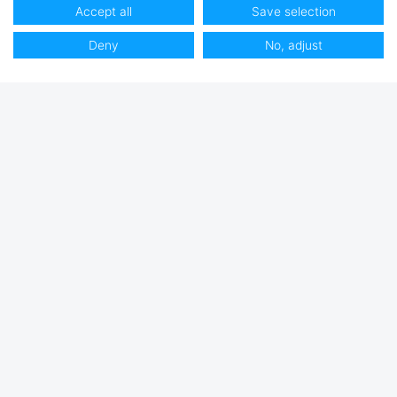
Accept all
Save selection
Deny
No, adjust
Club Hjertmans
Log ind