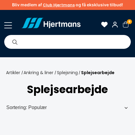
Bliv medlem af
og få eksklusive tilbud!
Club Hjertmans
0
Om os
Brands
Tips & guider
Artikler
Ankring & liner
Splejsning
Splejsearbejde
/
/
/
Splejsearbejde