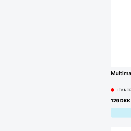
Multima
LEV NOR
129 DKK