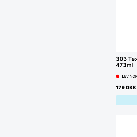
303 Tex
473ml
LEV NOR
179 DKK