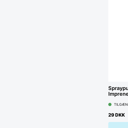
Sprayp
Impren
TILGÆN
29 DKK