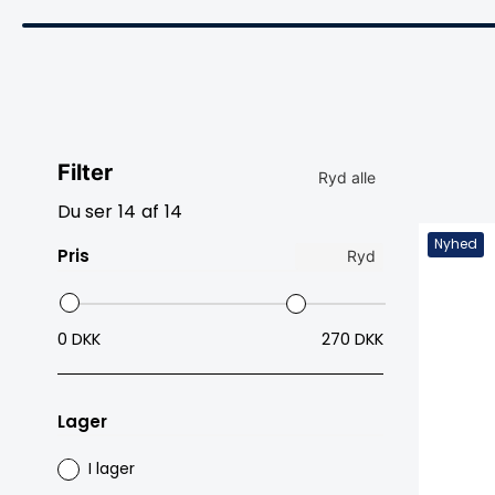
Filter
Ryd alle
Du ser
14
af
14
Nyhed
Pris
Ryd
0 DKK
270 DKK
Lager
I lager