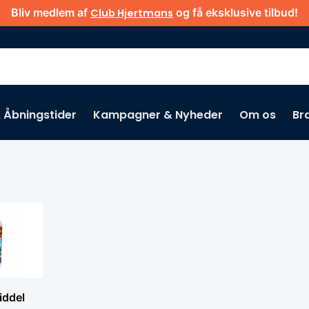
Bliv medlem af
og få eksklusive tilbud!
Club Hjertmans
& Åbningstider
Kampagner & Nyheder
Om os
Br
iddel