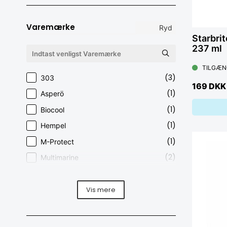
Varemærke
Ryd
Starbrit
237 ml
TILGÆN
(3)
303
169 DKK
(1)
Asperö
(1)
Biocool
(1)
Hempel
(1)
M-Protect
(2)
Multimarine
(1)
Ship Shape
(4)
Starbrite
Vis mere