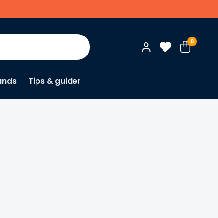
0
ands
Tips & guider