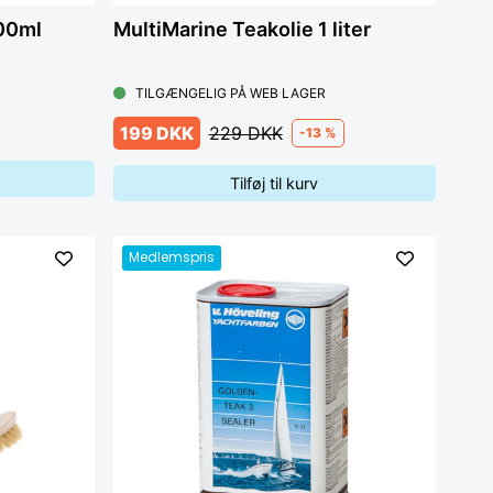
500ml
MultiMarine Teakolie 1 liter
TILGÆNGELIG PÅ WEB LAGER
199 DKK
229 DKK
-13 %
Tilføj til kurv
Medlemspris