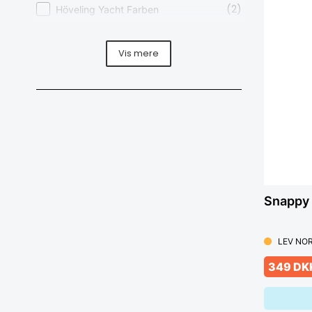
(2)
Höveling Yacht Farben
(3)
International
(1)
Lefant
Vis mere
(2)
Lignu
(5)
Multimarine
(9)
Owatrol
(7)
Snappy
(2)
Starbrite
Snappy 
LEV NOR
349 DK