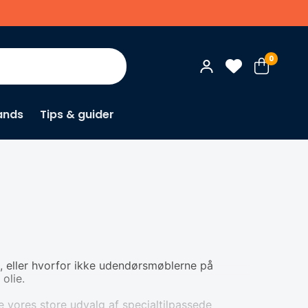
0
ands
Tips & guider
n, eller hvorfor ikke udendørsmøblerne på
olie.
e vores store udvalg af specialtilpassede