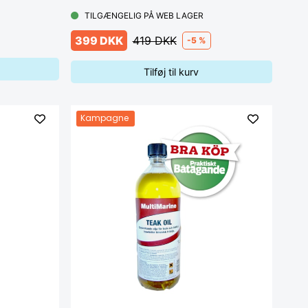
TILGÆNGELIG PÅ WEB LAGER
399 DKK
419 DKK
-5 %
Tilføj til kurv
Kampagne