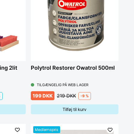
ng 2lit
Polytrol Restorer Owatrol 500ml
TILGÆNGELIG PÅ WEB LAGER
199 DKK
219 DKK
%
-9 %
Tilføj til kurv
Medlemspris