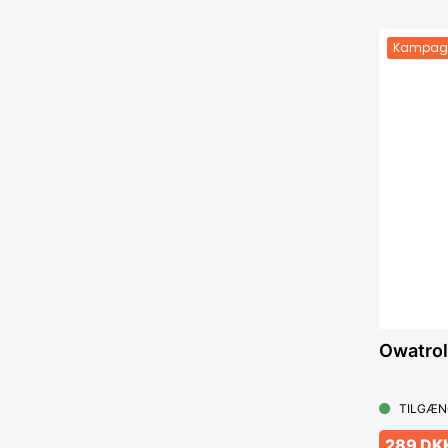
Kampag
Owatrol 
TILGÆN
289 DK