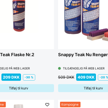
Teak Flaske Nr.2
Snappy Teak Nu Rengøri
GELIG PÅ WEB LAGER
TILGÆNGELIG PÅ WEB LAGER
209 DKK
509 DKK
409 DKK
-30 %
-20 
Tilføj til kurv
Tilføj til kurv
ne
Kampagne