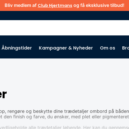
Bliv medlem af
og få eksklusive tilbud!
Club Hjertmans
& Åbningstider
Kampagner & Nyheder
Om os
Br
er
ke op, rengøre og beskytte dine trædetaljer ombord på både
 den finish og farve, du ønsker, med plet eller pigmenteret 
at vedligeholde alle trædetaljer løbende. Her kan du gennems