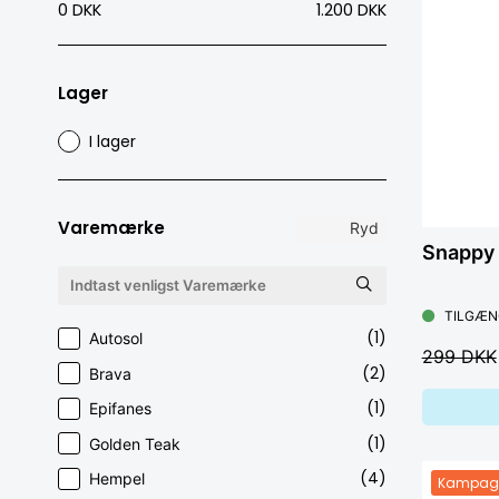
0 DKK
1.200 DKK
Lager
I lager
Varemærke
Ryd
Snappy 
TILGÆN
(1)
Autosol
299 DKK
(2)
Brava
(1)
Epifanes
(1)
Golden Teak
(4)
Hempel
Kampag