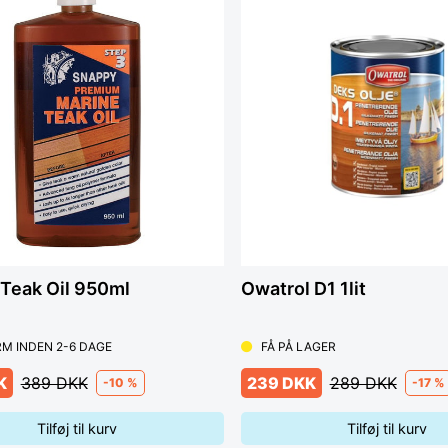
Teak Oil 950ml
Owatrol D1 1lit
M INDEN 2-6 DAGE
FÅ PÅ LAGER
K
389 DKK
239 DKK
289 DKK
-10 %
-17 %
Tilføj til kurv
Tilføj til kurv