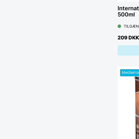
Interna
500ml
TILGÆN
209 DKK
Medlems