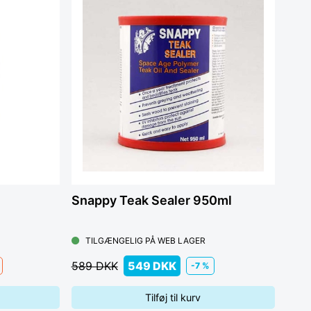
Snappy Teak Sealer 950ml
TILGÆNGELIG PÅ WEB LAGER
589 DKK
549 DKK
-7 %
Tilføj til kurv