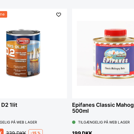
ne
D2 1lit
Epifanes Classic Maho
500ml
GELIG PÅ WEB LAGER
TILGÆNGELIG PÅ WEB LAGER
K
339 DKK
199 DKK
-15 %