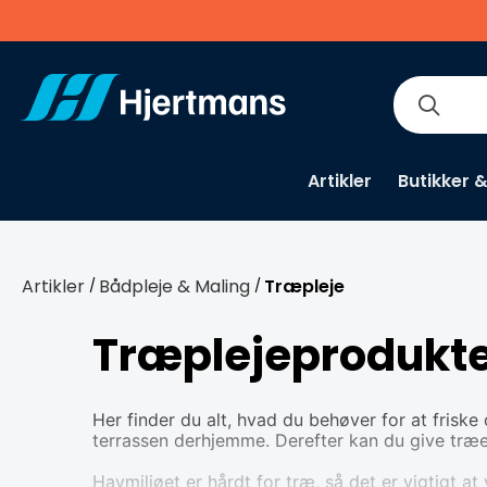
Artikler
Butikker 
Artikler
Bådpleje & Maling
Træpleje
/
/
Træplejeprodukt
Her finder du alt, hvad du behøver for at fris
terrassen derhjemme. Derefter kan du give træet
Havmiljøet er hårdt for træ, så det er vigtigt 