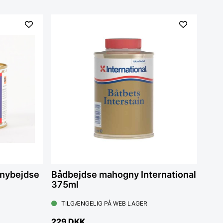
gnybejdse
Bådbejdse mahogny International
375ml
TILGÆNGELIG PÅ WEB LAGER
229 DKK