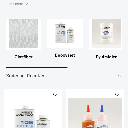
grundblanding kan lime både træ og glasfiber. Epoxyen kræver kun et
Læs mere
moderat pres ved limningen. Der stilles ikke de samme krav til
tilpasning mellem de enkelte dele ved sammenlimningen, som ved brug
af andre typer lim. West System epoxy er vandtæt og vandfast, og
hermed en uovertruffen fugtspærre. Derfor er epoxyen særdeles
velegnet til osmosebehandling.
Epoxysæt
Glasfiber
Fyldmidler