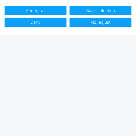
Accept all
Save selection
Deny
No, adjust
Club Hjertmans