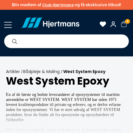
Bliv medlem af
og få eksklusive tilbud!
Club Hjertmans
0
Om os
Brands
Tips & guider
Artikler
Bådpleje & Maling
West System Epoxy
/
/
West System Epoxy
En af de første og bedste leverandører af epoxysystemer til maritim
anvendelse er WEST SYSTEM. WEST SYSTEM har siden 1971
leveret kvalitetsprodukter til private og erhverv, og er derfor erfarne
inden for epoxysystemer. Vi har et stort udvalg af WEST SYSTEM
produkter, hvor du finder alt fra epoxyresin og epoxyhærdere til
fyldstoffer.
West System er genialt, Ideen med epoxy er, at man med den samme