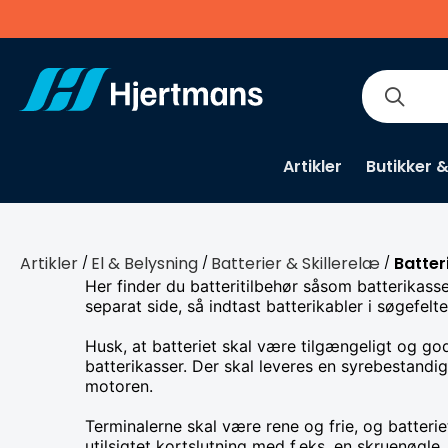
Artikler
Butikker 
Artikler
El & Belysning
Batterier & Skillerelæ
Batter
/
/
/
Her finder du batteritilbehør såsom batterikasse
separat side, så indtast batterikabler i søgefelte
Husk, at batteriet skal være tilgængeligt og god
batterikasser. Der skal leveres en syrebestandig
motoren.
Terminalerne skal være rene og frie, og batter
utilsigtet kortslutning med f.eks. en skruenøgle.