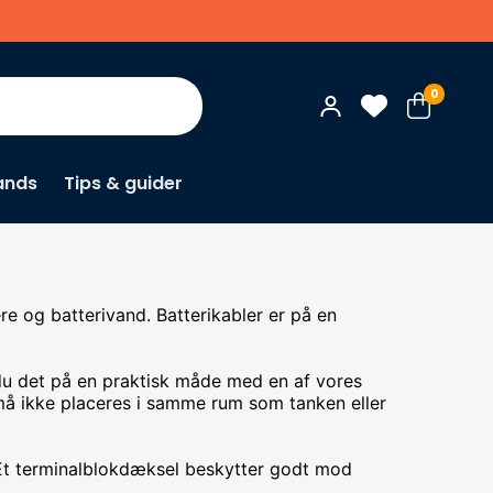
0
ands
Tips & guider
re og batterivand. Batterikabler er på en
r du det på en praktisk måde med en af vores
et må ikke placeres i samme rum som tanken eller
. Et terminalblokdæksel beskytter godt mod