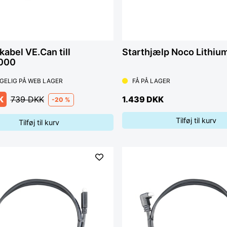
kabel VE.Can till
Starthjælp Noco Lithi
000
GELIG PÅ WEB LAGER
FÅ PÅ LAGER
K
739 DKK
1.439 DKK
-20 %
Tilføj til kurv
Tilføj til kurv