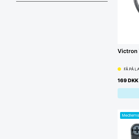
Victron
FÅ PÅ L
169 DKK
Medlems