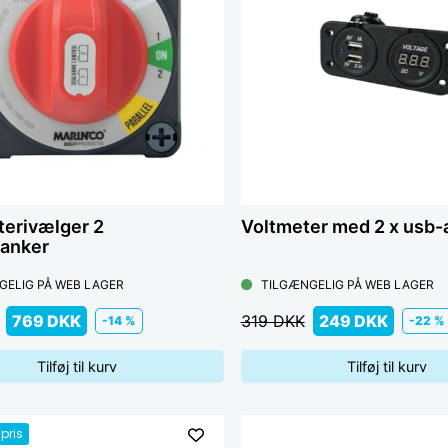
terivælger 2
Voltmeter med 2 x usb-
banker
GELIG PÅ WEB LAGER
TILGÆNGELIG PÅ WEB LAGER
769 DKK
319 DKK
249 DKK
-14 %
-22 %
Tilføj til kurv
Tilføj til kurv
pris