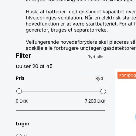
Husk, at batterier med en samlet kapacitet over 
tilvejebringes ventilation. Når en elektrisk star
hovedfunktion er at være startbatteriet. For at
generator, bruges et separatorrelæ.
Velfungerende hovedafbrydere skal placeres så 
adskille alle forbrugere undtagen gasdetektorer
Filter
Ryd alle
Du ser
20
af
45
Kampag
Pris
Ryd
0 DKK
7.200 DKK
Lager