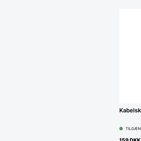
Kabelsk
TILGÆN
159 DKK