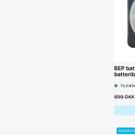
BEP bat
batteri
TILGÆN
899 DKK
Medlems