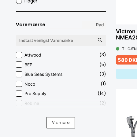
I lager
Varemærke
Ryd
Victron 
NMEA2
TILGÆN
(3)
Attwood
589 DK
(5)
BEP
(3)
Blue Seas Systems
(1)
Noco
(14)
Pro Supply
(2)
Robline
(1)
Rorsman
(1)
Sutars
Vis mere
(12)
Victron Energy