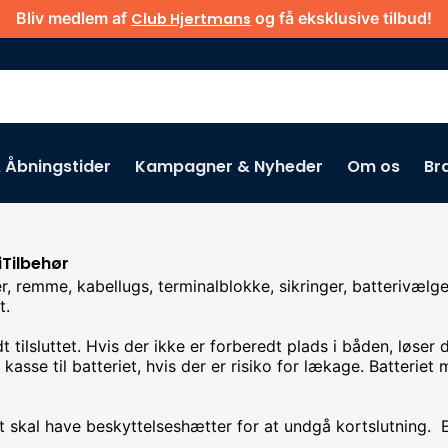
Bliv medlem af
og få eksklusive tilbud!
Club Hjertmans
& Åbningstider
Kampagner & Nyheder
Om os
Br
iTilbehør
r, remme, kabellugs, terminalblokke, sikringer, batterivælge
t.
t tilsluttet. Hvis der ikke er forberedt plads i båden, løse
 kasse til batteriet, hvis der er risiko for lækage. Batteri
iet skal have beskyttelseshætter for at undgå kortslutning