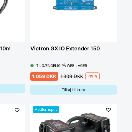
 10m
Victron GX IO Extender 150
TILGÆNGELIG PÅ WEB LAGER
1.059 DKK
1.309 DKK
-19 %
Tilføj til kurv
Medlemspris