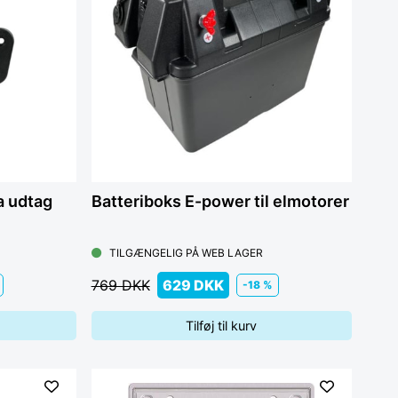
a udtag
Batteriboks E-power til elmotorer
TILGÆNGELIG PÅ WEB LAGER
769 DKK
629 DKK
-18 %
Tilføj til kurv