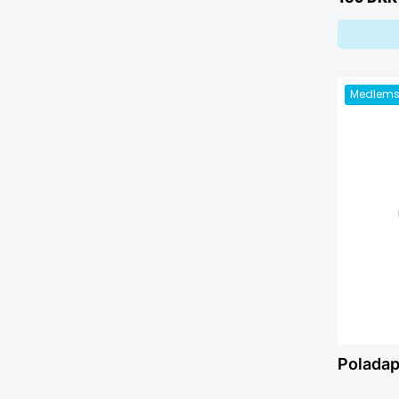
Medlems
Poladap