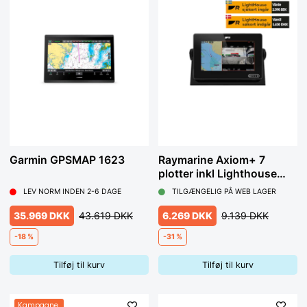
Garmin GPSMAP 1623
Raymarine Axiom+ 7
plotter inkl Lighthouse
søkort
LEV NORM INDEN 2-6 DAGE
TILGÆNGELIG PÅ WEB LAGER
35.969 DKK
43.619 DKK
6.269 DKK
9.139 DKK
-18 %
-31 %
Tilføj til kurv
Tilføj til kurv
Kampagne