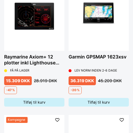
Raymarine Axiom+ 12
Garmin GPSMAP 1623xsv
plotter inkl Lighthouse
sjökort
FÅ PÅ LAGER
LEV NORM INDEN 2-6 DAGE
15.309 DKK
28.919 DKK
36.319 DKK
45.209 DKK
-47 %
-20 %
Tilføj til kurv
Tilføj til kurv
Kampagne