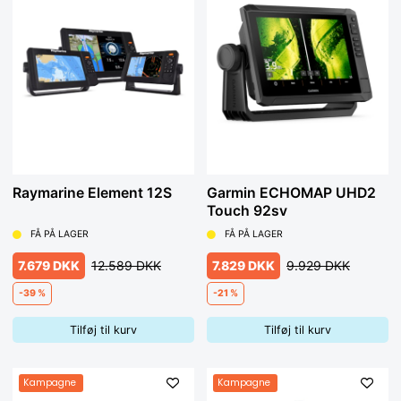
Raymarine Element 12S
Garmin ECHOMAP UHD2
Touch 92sv
FÅ PÅ LAGER
FÅ PÅ LAGER
7.679 DKK
12.589 DKK
7.829 DKK
9.929 DKK
-39 %
-21 %
Tilføj til kurv
Tilføj til kurv
Kampagne
Kampagne