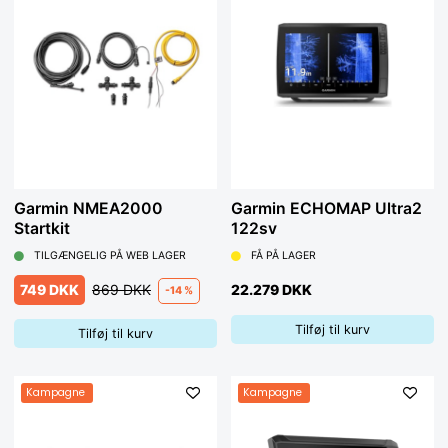
Garmin NMEA2000
Garmin ECHOMAP Ultra2
Startkit
122sv
TILGÆNGELIG PÅ WEB LAGER
FÅ PÅ LAGER
749 DKK
869 DKK
22.279 DKK
-14 %
Tilføj til kurv
Tilføj til kurv
Kampagne
Kampagne