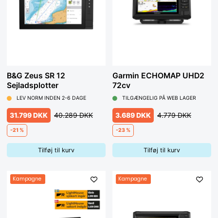
instrumenter, autopilot, VHF, AIS osv. via samme skærm,
skal du sørge for at vælge en NMEA-kompatibel
kortplotter med multifunktionsdisplay. Med indbygget Wifi
kan du også spejle oplysningerne på flere skærme, f.eks.
mobil eller iPad. Hos Hjertmans finder du både bærbare og
stationære GPS-kortplottere fra topmærker som Garmin,
Simrad, Raymarine, B&G og Humminbird. Vi har også
holdere, kabler, stik, givere og andet tilbehør til din plotter.
B&G Zeus SR 12
Garmin ECHOMAP UHD2
Sejladsplotter
72cv
Guide Raymarine 2019
LEV NORM INDEN 2-6 DAGE
TILGÆNGELIG PÅ WEB LAGER
31.799 DKK
40.289 DKK
3.689 DKK
4.779 DKK
-21 %
-23 %
Tilføj til kurv
Tilføj til kurv
Kampagne
Kampagne