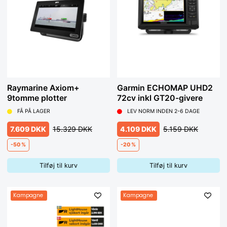
Raymarine Axiom+
Garmin ECHOMAP UHD2
9tomme plotter
72cv inkl GT20-givere
FÅ PÅ LAGER
LEV NORM INDEN 2-6 DAGE
7.609 DKK
15.329 DKK
4.109 DKK
5.159 DKK
-50 %
-20 %
Tilføj til kurv
Tilføj til kurv
Kampagne
Kampagne