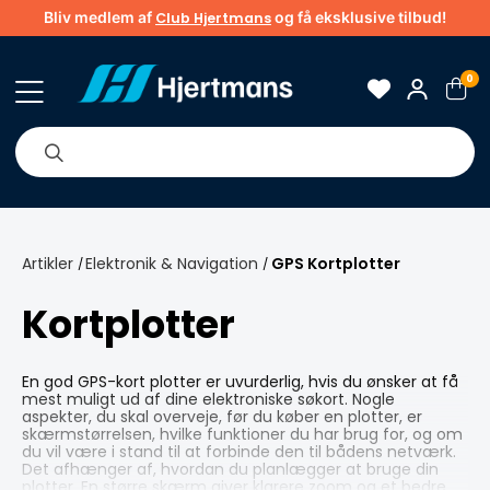
Bliv medlem af
og få eksklusive tilbud!
Club Hjertmans
0
Om os
Brands
Tips & guider
Artikler
Elektronik & Navigation
GPS Kortplotter
/
/
Kortplotter
En god GPS-kort plotter er uvurderlig, hvis du ønsker at få
mest muligt ud af dine elektroniske søkort. Nogle
aspekter, du skal overveje, før du køber en plotter, er
skærmstørrelsen, hvilke funktioner du har brug for, og om
du vil være i stand til at forbinde den til bådens netværk.
Det afhænger af, hvordan du planlægger at bruge din
plotter. En større skærm giver klarere zoom og et bedre