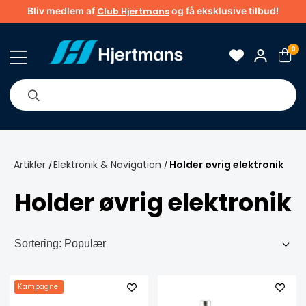
Bliv medlem af
og få eksklusive tilbud!
Club Hjertmans
0
Om os
Brands
Tips & guider
Artikler
Elektronik & Navigation
Holder øvrig elektronik
/
/
Holder øvrig elektronik
Kampagne