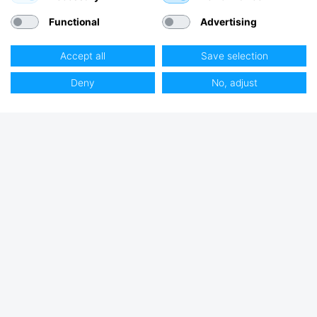
Functional
Advertising
Accept all
Save selection
Deny
No, adjust
Club Hjertmans
Log ind
Bliv kunde
Sejlerdrømme
Køb hos Hjertmans
Butikker & Åbningstider
Om os
Ledige stillinger