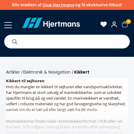
Bliv medlem af
og få eksklusive tilbud!
Club Hjertmans
0
Om os
Brands
Tips & guider
Artikler
Elektronik & Navigation
Kikkert
/
/
Kikkert til sejlturen
Hvis du mangler en kikkert til sejlturen eller vandsportsaktiviteter,
har Hjertmans et stort udvalg af marinekikkerter, som er udviklet
specifikt til brug på og ved vandet. En marinekikkert er vandtæt,
udført i robuste materialer og har god farvegengivelse og skarphed,
uanset om du er tæt på eller langt væk fra dit motiv.
Marinekikkerter findes både i lommekikkertformat i 7x30 eller i en
lysstærk 7x50 udgave, som også kan anvendes efter solnedgang.
Afstandsindstilling i en marinekikkert er overflødig, da kikkerten er