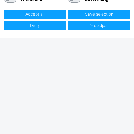
Accept all
Save selection
Deny
No, adjust
Almindelige spørgsmål FAQ
Findes der årer der er ikke skal
vedligeholdes?