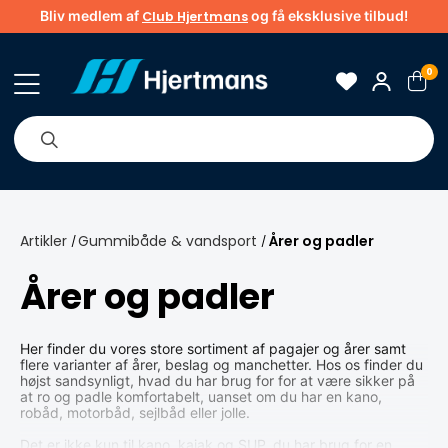
Bliv medlem af
og få eksklusive tilbud!
Club Hjertmans
0
Om os
Brands
Tips & guider
Artikler
Gummibåde & vandsport
Årer og padler
/
/
Årer og padler
Her finder du vores store sortiment af pagajer og årer samt
flere varianter af årer, beslag og manchetter. Hos os finder du
højst sandsynligt, hvad du har brug for for at være sikker på
at ro og padle komfortabelt, uanset om du har en kano,
robåd, motorbåd, sejlbåd eller jolle.
Det er ikke kun til kano, kajak og SUP, du har brug for en