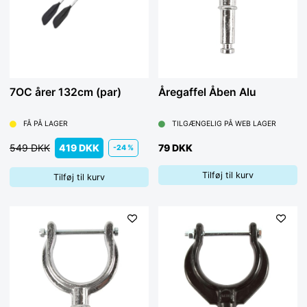
170 cm
300 cm – 330 cm
180 cm
330 cm – 360 cm
7OC årer 132cm (par)
Åregaffel Åben Alu
FÅ PÅ LAGER
TILGÆNGELIG PÅ WEB LAGER
549 DKK
419 DKK
79 DKK
-24 %
Tilføj til kurv
Tilføj til kurv