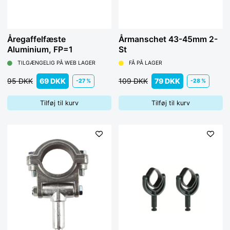
Åregaffelfæste
Årmanschet 43-45mm 2-
Aluminium, FP=1
St
TILGÆNGELIG PÅ WEB LAGER
FÅ PÅ LAGER
95 DKK
69 DKK
109 DKK
79 DKK
-27 %
-28 %
Tilføj til kurv
Tilføj til kurv