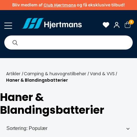
Bliv medlem af
og få eksklusive tilbud!
Club Hjertmans
0
Om os
Brands
Tips & guider
Artikler
Camping & husvognstilbehør
Vand & VVS
/
/
/
Haner & Blandingsbatterier
Haner &
Blandingsbatterier