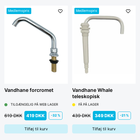
Medlemspris
Medlemspris
Vandhane forcromet
Vandhane Whale
teleskopisk
TILGÆNGELIG PÅ WEB LAGER
FÅ PÅ LAGER
619 DKK
419 DKK
439 DKK
349 DKK
-32 %
-21 %
Tilføj til kurv
Tilføj til kurv