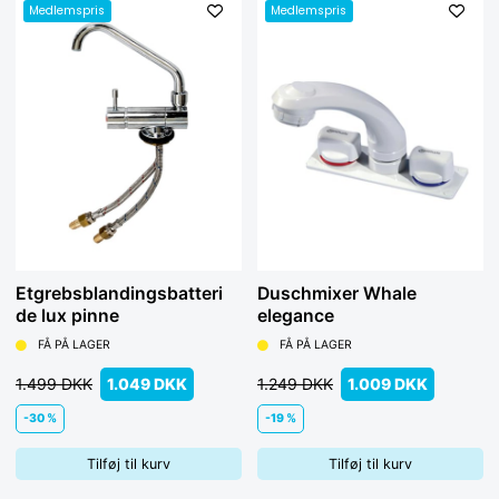
Medlemspris
Medlemspris
Etgrebsblandingsbatteri
Duschmixer Whale
de lux pinne
elegance
FÅ PÅ LAGER
FÅ PÅ LAGER
1.499 DKK
1.049 DKK
1.249 DKK
1.009 DKK
-30 %
-19 %
Tilføj til kurv
Tilføj til kurv