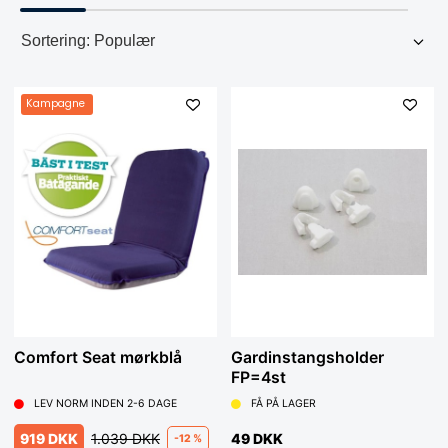
Kampagne
Comfort Seat mørkblå
Gardinstangsholder
FP=4st
LEV NORM INDEN 2-6 DAGE
FÅ PÅ LAGER
919 DKK
1.039 DKK
49 DKK
-12 %