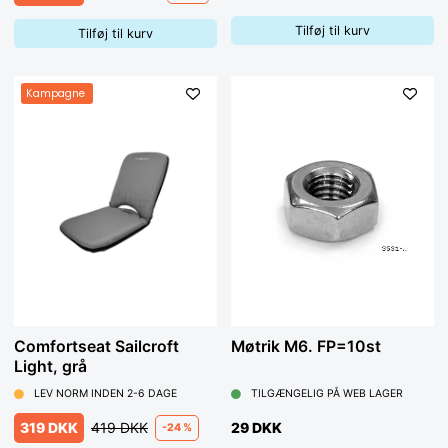
Tilføj til kurv
Tilføj til kurv
Kampagne
Comfortseat Sailcroft
Møtrik M6. FP=10st
Light, grå
LEV NORM INDEN 2-6 DAGE
TILGÆNGELIG PÅ WEB LAGER
319 DKK
419 DKK
29 DKK
-24 %