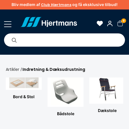
Bliv medlem af
og få eksklusive tilbud!
Club Hjertmans
0
Om os
Brands
Tips & guider
Artikler
Indretning & Dæksudrustning
/
Bord & Stol
Dækstole
Bådstole