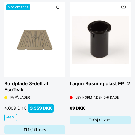
Medlemspris
Bordplade 3-delt af
Lagun Bøsning plast FP=2
EcoTeak
FÅ PÅ LAGER
LEV NORM INDEN 2-6 DAGE
4.009 DKK
3.359 DKK
69 DKK
-16 %
Tilføj til kurv
Tilføj til kurv