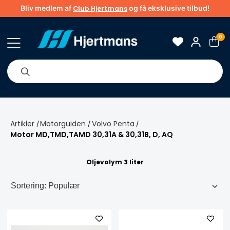
Bliv medlem af
og få eksklusive tilbud!
Club Hjertmans
0
Om os
Brands
Tips & guider
Artikler
Motorguiden
Volvo Penta
/
/
/
Motor MD,TMD,TAMD 30,31A & 30,31B, D, AQ
Oljevolym 3 liter