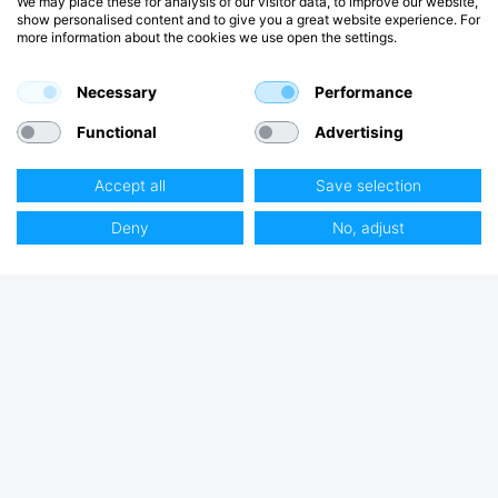
We may place these for analysis of our visitor data, to improve our website,
show personalised content and to give you a great website experience. For
more information about the cookies we use open the settings.
Necessary
Performance
Functional
Advertising
Accept all
Save selection
Deny
No, adjust