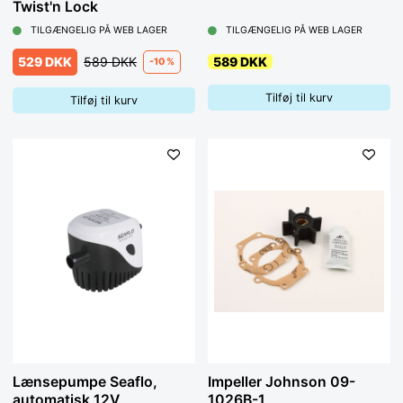
Twist'n Lock
TILGÆNGELIG PÅ WEB LAGER
TILGÆNGELIG PÅ WEB LAGER
529 DKK
589 DKK
589 DKK
-10 %
Tilføj til kurv
Tilføj til kurv
Lænsepumpe Seaflo,
Impeller Johnson 09-
automatisk 12V
1026B-1