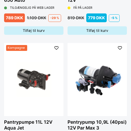
650 Auto
12V
TILGÆNGELIG PÅ WEB LAGER
FÅ PÅ LAGER
789 DKK
1.109 DKK
819 DKK
779 DKK
-29 %
-5 %
Tilføj til kurv
Tilføj til kurv
Kampagne
Pantrypumpe 11L 12V
Pentrypump 10,9L (40psi)
Aqua Jet
12V Par Max 3