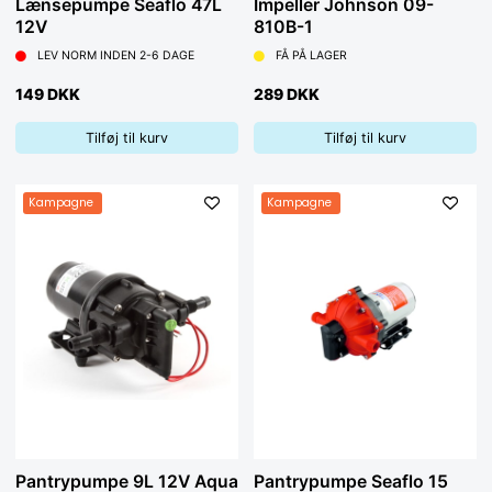
Lænsepumpe Seaflo 47L
Impeller Johnson 09-
12V
810B-1
LEV NORM INDEN 2-6 DAGE
FÅ PÅ LAGER
149 DKK
289 DKK
Tilføj til kurv
Tilføj til kurv
Kampagne
Kampagne
Pantrypumpe 9L 12V Aqua
Pantrypumpe Seaflo 15