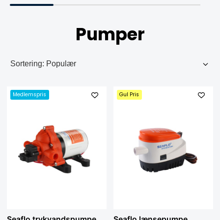
Pumper
Medlemspris
Gul Pris
Seaflo trykvandspumpe
Seaflo lænsepumpe