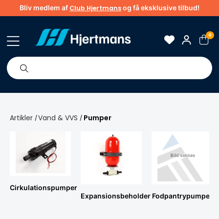
Bliv medlem af
og få eksklusive tilbud!
Club Hjertmans
0
Om os
Brands
Tips & guider
Artikler
Vand & VVS
Pumper
/
/
Cirkulationspumper
Expansionsbeholder
Fodpantrypumper