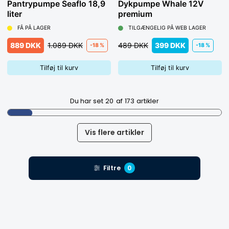
Pantrypumpe Seaflo 18,9
Dykpumpe Whale 12V
liter
premium
FÅ PÅ LAGER
TILGÆNGELIG PÅ WEB LAGER
889 DKK
1.089 DKK
489 DKK
399 DKK
-18 %
-18 %
Tilføj til kurv
Tilføj til kurv
Du har set
20
af
173
artikler
Vis flere artikler
Filtre
0