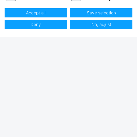
Accept all
Save selection
Deny
No, adjust
Club Hjertmans
Log ind
Bliv kunde
Sejlerdrømme