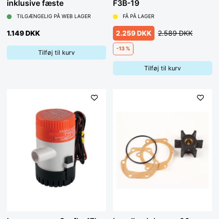
inklusive fæste
F3B-19
TILGÆNGELIG PÅ WEB LAGER
FÅ PÅ LAGER
1.149 DKK
2.259 DKK
2.589 DKK
-13 %
Tilføj til kurv
Tilføj til kurv