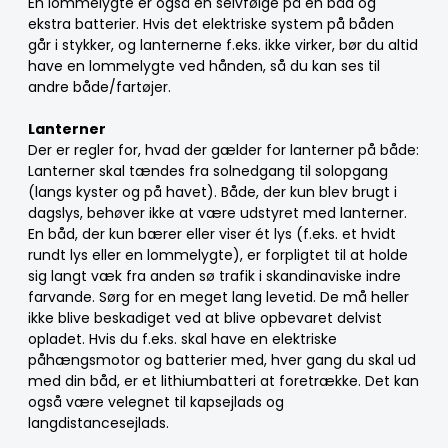
En lommelygte er også en selvfølge på en båd og
ekstra batterier. Hvis det elektriske system på båden
går i stykker, og lanternerne f.eks. ikke virker, bør du altid
have en lommelygte ved hånden, så du kan ses til
andre både/fartøjer.
Lanterner
Der er regler for, hvad der gælder for lanterner på både:
Lanterner skal tændes fra solnedgang til solopgang
(langs kyster og på havet). Både, der kun blev brugt i
dagslys, behøver ikke at være udstyret med lanterner.
En båd, der kun bærer eller viser ét lys (f.eks. et hvidt
rundt lys eller en lommelygte), er forpligtet til at holde
sig langt væk fra anden sø trafik i skandinaviske indre
farvande. Sørg for en meget lang levetid. De må heller
ikke blive beskadiget ved at blive opbevaret delvist
opladet. Hvis du f.eks. skal have en elektriske
påhængsmotor og batterier med, hver gang du skal ud
med din båd, er et lithiumbatteri at foretrække. Det kan
også være velegnet til kapsejlads og
langdistancesejlads.