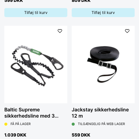
599 DKK
809 DKK
Tilføj til kurv
Tilføj til kurv
Baltic Supreme
Jackstay sikkerhedsline
sikkerhedsline med 3
12 m
kroge og elastisk
FÅ PÅ LAGER
TILGÆNGELIG PÅ WEB LAGER
1.039 DKK
559 DKK