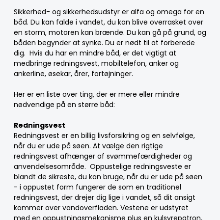
Sikkerhed- og sikkerhedsudstyr er alfa og omega for en
båd. Du kan falde i vandet, du kan blive overrasket over
en storm, motoren kan brænde. Du kan gå på grund, og
båden begynder at synke. Du er nødt til at forberede
dig. Hvis du har en mindre båd, er det vigtigt at
medbringe redningsvest, mobiltelefon, anker og
ankerline, øsekar, årer, fortøjninger.
Her er en liste over ting, der er mere eller mindre
nødvendige på en større båd:
Redningsvest
Redningsvest er en billig livsforsikring og en selvfølge,
når du er ude på søen. At vælge den rigtige
redningsvest afhænger af svømmefærdigheder og
anvendelsesområde. Oppustelige redningsveste er
blandt de sikreste, du kan bruge, når du er ude på søen
- i oppustet form fungerer de som en traditionel
redningsvest, der drejer dig lige i vandet, så dit ansigt
kommer over vandoverfladen. Vestene er udstyret
med en oppustningsmekanisme plus en kulsyrepatron,