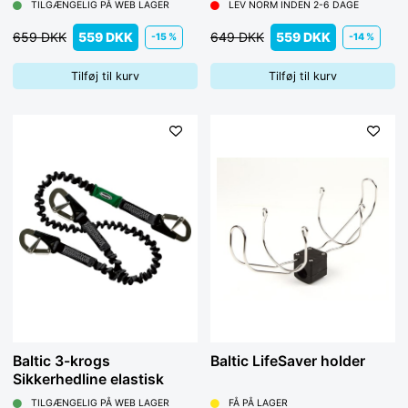
TILGÆNGELIG PÅ WEB LAGER
LEV NORM INDEN 2-6 DAGE
659 DKK
559 DKK
649 DKK
559 DKK
-15 %
-14 %
Tilføj til kurv
Tilføj til kurv
Baltic 3-krogs
Baltic LifeSaver holder
Sikkerhedline elastisk
TILGÆNGELIG PÅ WEB LAGER
FÅ PÅ LAGER