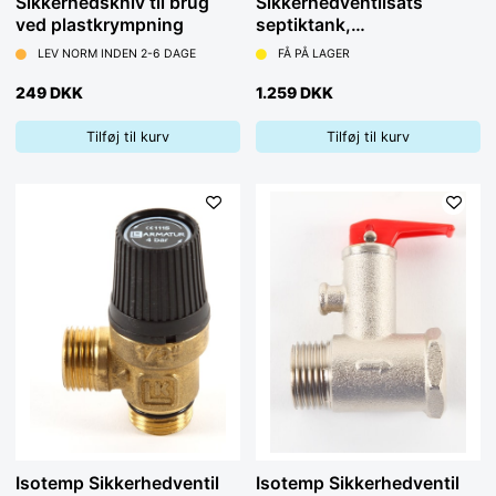
Sikkerhedskniv til brug
Sikkerhedventilsats
ved plastkrympning
septiktank,
undertryksbeskyttet
LEV NORM INDEN 2-6 DAGE
FÅ PÅ LAGER
249 DKK
1.259 DKK
Tilføj til kurv
Tilføj til kurv
Isotemp Sikkerhedventil
Isotemp Sikkerhedventil