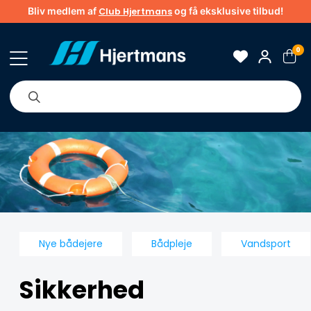
Bliv medlem af
og få eksklusive tilbud!
Club Hjertmans
0
Om os
Brands
Tips & guider
Nye bådejere
Bådpleje
Vandsport
Sikkerhed