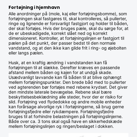
Fortøjning i hjemhavn
Alle anordninger på (mole, kaj eller fortøjningsbomme), som
fortøjningen skal fastgøres til, skal kontrolleres, så pullerter,
ringe og lignende er forsvarligt fastgjort og holder til båden,
der skal fortøjes. Hvis der bruges pæle, skal du sørge for, at
de er ubeskadigede, korrekt slået ned og korrekt
dimensioneret. Kontroller, at fortøjningslinjen er fastgjort til
pælen på det punkt, der passer bedst til den normale
vandstand, og at den ikke kan glide frit i ring- og øjebolten
eller langs pælen.
Husk, at en kraftig ændring i vandstanden kan få
fortøjningen til at slække. Derefter kræves en passende
afstand mellem båden og kajen for at undgå skade.
Usædvanligt lavvande kan få båden til at blive ophængt
mellem fortøjningspunkter. Den brede båd med to pullerter
ved agterenden bør fortøjes med rebene krydset. Det giver
den mindste laterale bevægelse. Rebene skal bære
beskyttelsesbeklædning alle steder, hvor der er risiko for
slid. Fortøjning ved flydedokke og andre mobile enheder
kan forårsage alvorlige ryk i fortøjningerne, så brug gerne
fortøjningsfjedre eller rykdæmpere. Fortøjningsfjedre
bruges til at forhindre belastningen på fortøjningslinjerne.
Både over ca. 3 tons skal også have en sikkerhedskæde
mellem fortøjningslinjen og ringen/beslaget i dokken.