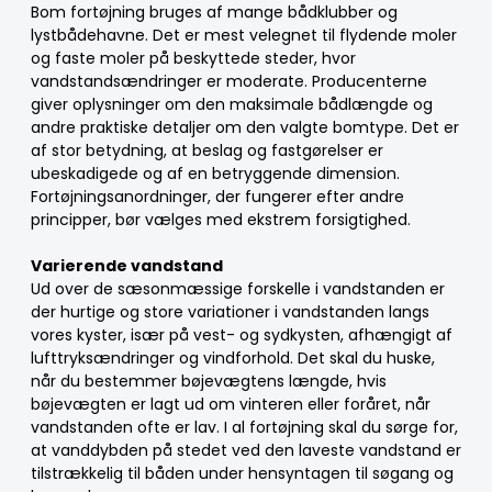
Bom fortøjning bruges af mange bådklubber og
lystbådehavne. Det er mest velegnet til flydende moler
og faste moler på beskyttede steder, hvor
vandstandsændringer er moderate. Producenterne
giver oplysninger om den maksimale bådlængde og
andre praktiske detaljer om den valgte bomtype. Det er
af stor betydning, at beslag og fastgørelser er
ubeskadigede og af en betryggende dimension.
Fortøjningsanordninger, der fungerer efter andre
principper, bør vælges med ekstrem forsigtighed.
Varierende vandstand
Ud over de sæsonmæssige forskelle i vandstanden er
der hurtige og store variationer i vandstanden langs
vores kyster, især på vest- og sydkysten, afhængigt af
lufttryksændringer og vindforhold. Det skal du huske,
når du bestemmer bøjevægtens længde, hvis
bøjevægten er lagt ud om vinteren eller foråret, når
vandstanden ofte er lav. I al fortøjning skal du sørge for,
at vanddybden på stedet ved den laveste vandstand er
tilstrækkelig til båden under hensyntagen til søgang og