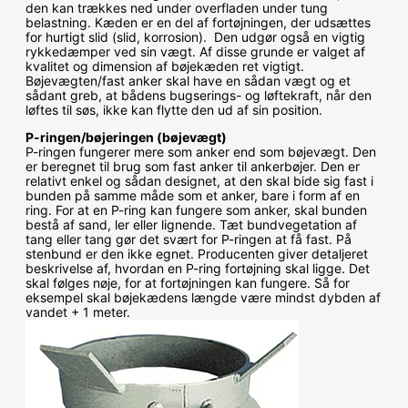
den kan trækkes ned under overfladen under tung
belastning. Kæden er en del af fortøjningen, der udsættes
for hurtigt slid (slid, korrosion). Den udgør også en vigtig
rykkedæmper ved sin vægt. Af disse grunde er valget af
kvalitet og dimension af bøjekæden ret vigtigt.
Bøjevægten/fast anker skal have en sådan vægt og et
sådant greb, at bådens bugserings- og løftekraft, når den
løftes til søs, ikke kan flytte den ud af sin position.
P-ringen/bøjeringen (bøjevægt)
P-ringen fungerer mere som anker end som bøjevægt. Den
er beregnet til brug som fast anker til ankerbøjer. Den er
relativt enkel og sådan designet, at den skal bide sig fast i
bunden på samme måde som et anker, bare i form af en
ring. For at en P-ring kan fungere som anker, skal bunden
bestå af sand, ler eller lignende. Tæt bundvegetation af
tang eller tang gør det svært for P-ringen at få fast. På
stenbund er den ikke egnet. Producenten giver detaljeret
beskrivelse af, hvordan en P-ring fortøjning skal ligge. Det
skal følges nøje, for at fortøjningen kan fungere. Så for
eksempel skal bøjekædens længde være mindst dybden af
vandet + 1 meter.