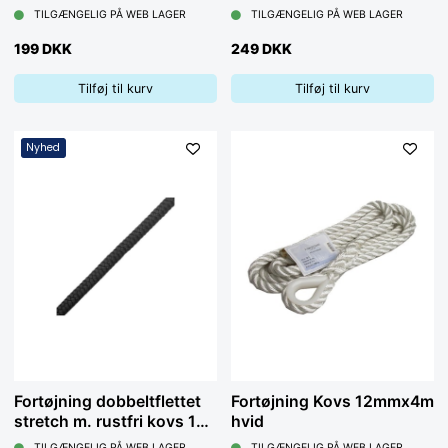
mm x 4 m, sort
mm x 4 m, navy
TILGÆNGELIG PÅ WEB LAGER
TILGÆNGELIG PÅ WEB LAGER
199 DKK
249 DKK
Tilføj til kurv
Tilføj til kurv
Nyhed
Fortøjning dobbeltflettet
Fortøjning Kovs 12mmx4m
stretch m. rustfri kovs 16
hvid
mm x 4 m, sort
TILGÆNGELIG PÅ WEB LAGER
TILGÆNGELIG PÅ WEB LAGER