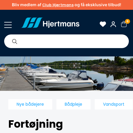
Bliv medlem af
og få eksklusive tilbud!
Club Hjertmans
0
Om os
Brands
Tips & guider
Nye bådejere
Bådpleje
Vandsport
Fortøjning