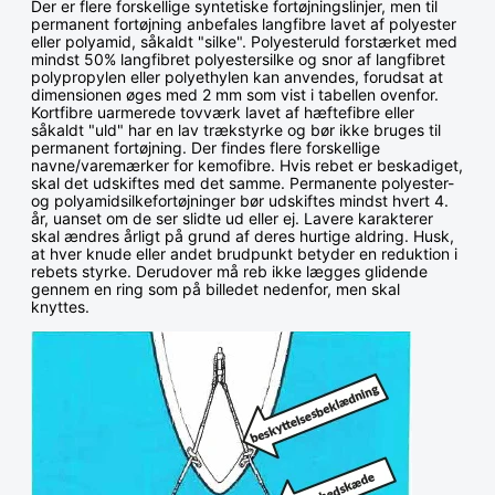
Der er flere forskellige syntetiske fortøjningslinjer, men til
permanent fortøjning anbefales langfibre lavet af polyester
eller polyamid, såkaldt "silke". Polyesteruld forstærket med
mindst 50% langfibret polyestersilke og snor af langfibret
polypropylen eller polyethylen kan anvendes, forudsat at
dimensionen øges med 2 mm som vist i tabellen ovenfor.
Kortfibre uarmerede tovværk lavet af hæftefibre eller
såkaldt "uld" har en lav trækstyrke og bør ikke bruges til
permanent fortøjning. Der findes flere forskellige
navne/varemærker for kemofibre. Hvis rebet er beskadiget,
skal det udskiftes med det samme. Permanente polyester-
og polyamidsilkefortøjninger bør udskiftes mindst hvert 4.
år, uanset om de ser slidte ud eller ej. Lavere karakterer
skal ændres årligt på grund af deres hurtige aldring. Husk,
at hver knude eller andet brudpunkt betyder en reduktion i
rebets styrke. Derudover må reb ikke lægges glidende
gennem en ring som på billedet nedenfor, men skal
knyttes.