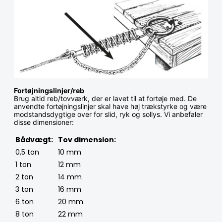
Fortøjningslinjer/reb
Brug altid reb/tovværk, der er lavet til at fortøje med. De
anvendte fortøjningslinjer skal have høj trækstyrke og være
modstandsdygtige over for slid, ryk og sollys. Vi anbefaler
disse dimensioner:
Bådvægt:
Tov dimension:
0,5 ton
10 mm
1 ton
12 mm
2 ton
14 mm
3 ton
16 mm
6 ton
20 mm
8 ton
22 mm