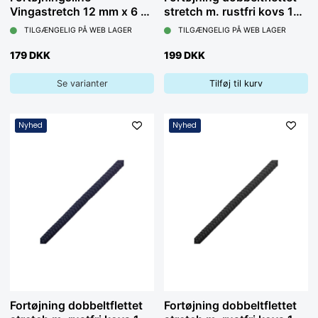
Vingastretch 12 mm x 6 m,
stretch m. rustfri kovs 14
sort
mm x 4 m, navy
TILGÆNGELIG PÅ WEB LAGER
TILGÆNGELIG PÅ WEB LAGER
179 DKK
199 DKK
Se varianter
Tilføj til kurv
Nyhed
Nyhed
Fortøjning dobbeltflettet
Fortøjning dobbeltflettet