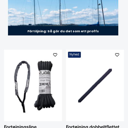
Förtöjning: Så gör du det som ett proffs
Nyhed
Fortøjningsline
Fortøjning dobbeltflettet