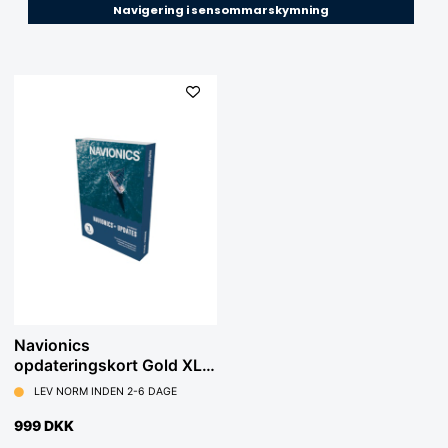
Navigering i sensommarskymning
Navionics
opdateringskort Gold XL.
SD (micro SD-kort)
LEV NORM INDEN 2-6 DAGE
999 DKK