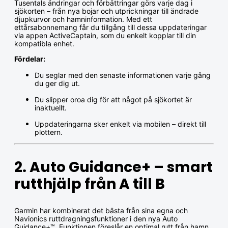
Tusentals ändringar och förbättringar görs varje dag i
sjökorten – från nya bojar och utprickningar till ändrade
djupkurvor och hamninformation. Med ett
ettårsabonnemang får du tillgång till dessa uppdateringar
via appen ActiveCaptain, som du enkelt kopplar till din
kompatibla enhet.
Fördelar:
Du seglar med den senaste informationen varje gång
du ger dig ut.
Du slipper oroa dig för att något på sjökortet är
inaktuellt.
Uppdateringarna sker enkelt via mobilen – direkt till
plottern.
2. Auto Guidance+ – smart
rutthjälp från A till B
Garmin har kombinerat det bästa från sina egna och
Navionics ruttdragningsfunktioner i den nya Auto
Guidance+™. Funktionen föreslår en optimal rutt från hamn