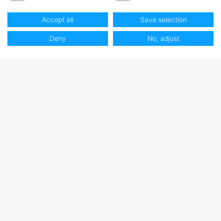
Accept all
Save selection
Deny
No, adjust