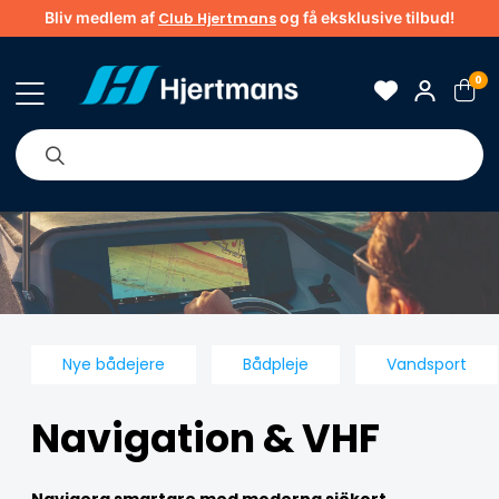
Bliv medlem af
og få eksklusive tilbud!
Club Hjertmans
0
Om os
Brands
Tips & guider
Nye bådejere
Bådpleje
Vandsport
Navigation & VHF