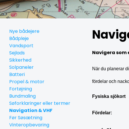
Navig
Nye bådejere
Bådpleje
Vandsport
Navigera som et
Sejlads
Sikkerhed
Solpaneler
När du planerar di
Batteri
Propel & motor
fördelar och nackd
Fortøjning
Bundmaling
Fysiska sjökort
Søforklaringer eller termer
Navigation & VHF
Fördelar:
Før Søsætning
Vinteropbevaring