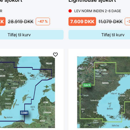
ER
LEV NORM INDEN 2-6 DAGE
KK
28.919 DKK
7.609 DKK
11.079 DKK
-47 %
-
Tilføj til kurv
Tilføj til kurv