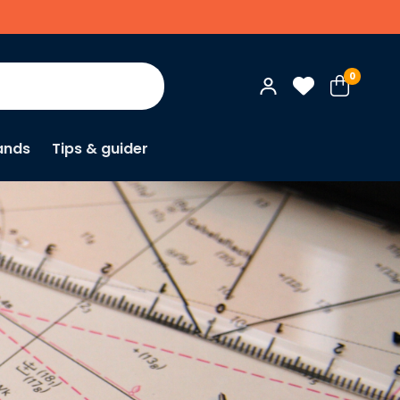
0
ands
Tips & guider