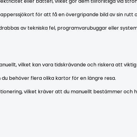
ktricitet eller batteri, vilket gör dem tillförlitliga vid st
pperssjökort för att få en övergripande bild av sin rutt 
t drabbas av tekniska fel, programvarubuggar eller syste
ellt, vilket kan vara tidskrävande och riskera att viktig
u behöver flera olika kartor för en längre resa.
sitionering, vilket kräver att du manuellt bestämmer och hå