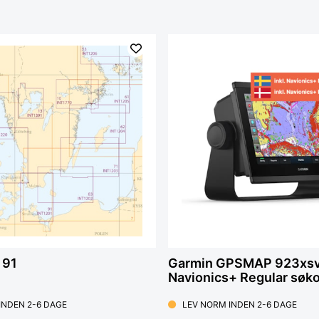
 91
Garmin GPSMAP 923xsv 
Navionics+ Regular søko
INDEN 2-6 DAGE
LEV NORM INDEN 2-6 DAGE