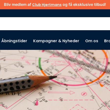
Bliv medlem af
og få eksklusive tilbud!
Club Hjertmans
& Åbningstider
Kampagner & Nyheder
Om os
Br