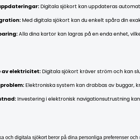
uppdateringar:
 Digitala sjökort kan uppdateras automatis
gration:
 Med digitala sjökort kan du enkelt spåra din exak
paring:
 Alla dina kartor kan lagras på en enda enhet, v
av elektricitet:
 Digitala sjökort kräver ström och kan s
 problem:
 Elektroniska system kan drabbas av buggar, k
ostnad:
 Investering i elektronisk navigationsutrustning ka
ka och digitala sjökort beror på dina personliga preferenser och