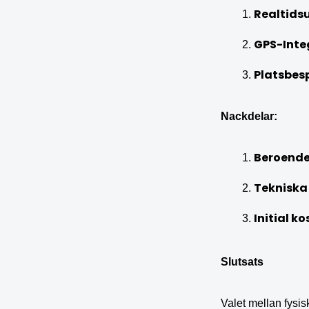
Realtids
GPS-Inte
Platsbes
Nackdelar:
Beroende 
Tekniska
Initial k
Slutsats
Valet mellan fysis