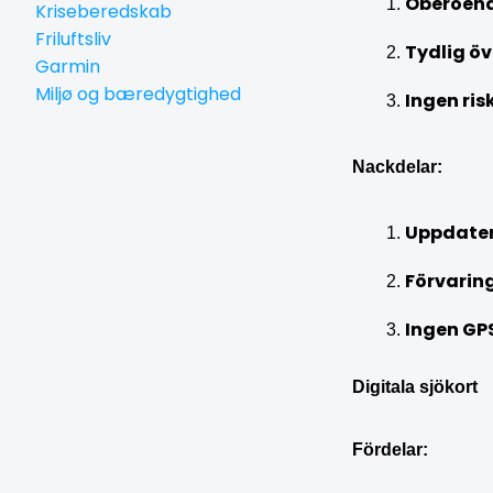
Oberoend
Kriseberedskab
Friluftsliv
Tydlig öv
Garmin
Miljø og bæredygtighed
Ingen ris
Nackdelar:
Uppdater
Förvarin
Ingen GP
Digitala sjökort
Fördelar: