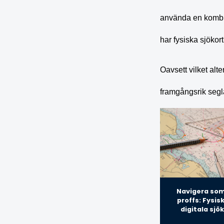
använda en kombina
har fysiska sjökort
Oavsett vilket alte
framgångsrik segl
Navigera som
proffs: Fysis
digitala sjö