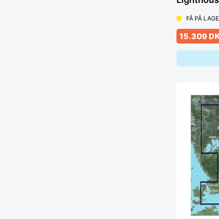
FÅ PÅ LAG
15.309 D