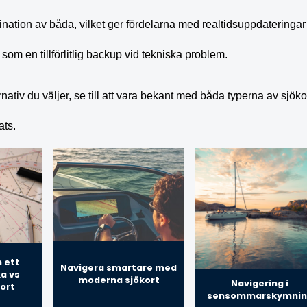
tion av båda, vilket ger fördelarna med realtidsuppdateringar o
 som en tillförlitlig backup vid tekniska problem.
rnativ du väljer, se till att vara bekant med båda typerna av sjök
ats.
 ett
Navigera smartare med
ka vs
moderna sjökort
Navigering i
kort
sensommarskymnin