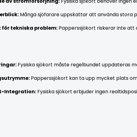
e av strömförsörjning:
 Fysiska sjökort behöver ingen ele
erblick:
 Många sjöfarare uppskattar att använda stora pa
k för tekniska problem:
 Papperssjökort riskerar inte at
ingar:
 Fysiska sjökort måste regelbundet uppdateras manu
gsutrymme:
 Papperssjökort kan ta upp mycket plats om d
S-Integration:
 Fysiska sjökort erbjuder ingen realtidspo