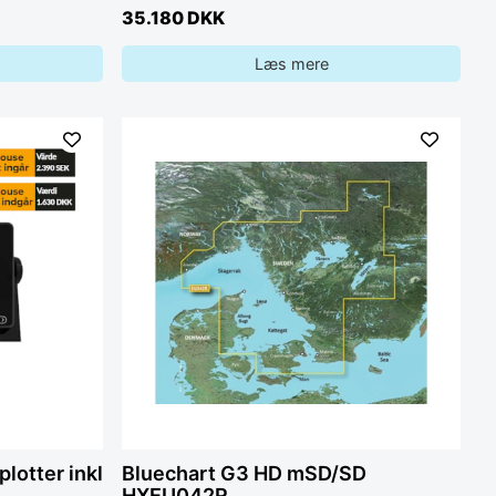
35.180 DKK
Læs mere
lotter inkl
Bluechart G3 HD mSD/SD
HXEU042R